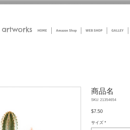
artworks
HOME
Amazon Shop
WEB SHOP
GALLEY
商品名
SKU: 21354654
Price
$7.50
サイズ
*