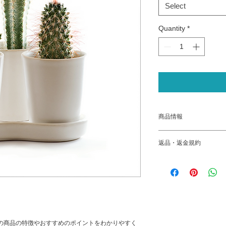
Select
Quantity
*
商品情報
商品の詳細を入力し
返品・返金規約
明に加え、商品の特
しましょう。お客様
返品・返金規約を入
についてできるだけ
だけなかった場合の
力的でわかりやい説
ましょう。規約の内
しょう。
頼を獲得し、安心し
の商品の特徴やおすすめのポイントをわかりやすく