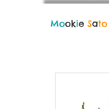
Mo
ok
i
e
S
a
to