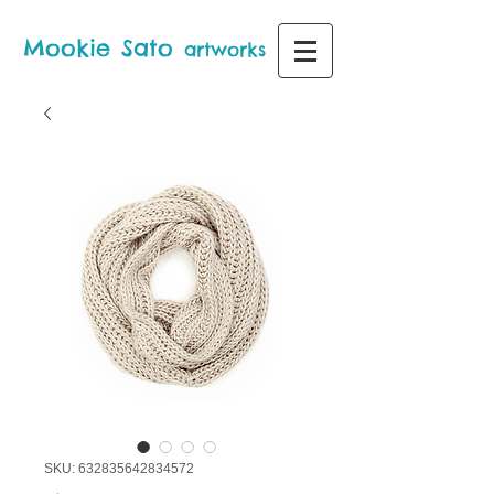
Mo
ok
i
e
S
a
to
artworks
SKU: 632835642834572