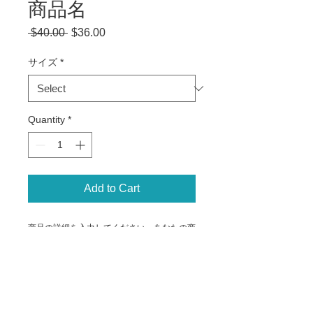
商品名
Regular
Sale
 $40.00 
$36.00
Price
Price
サイズ
*
Quantity
*
Add to Cart
商品の詳細を入力してください。あなたの商
品の特徴やおすすめのポイントをわかりやす
く説明しましょう。
商品情報